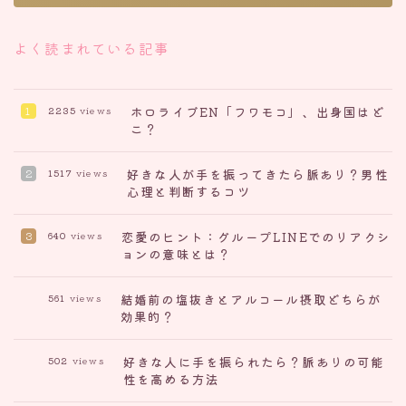
よく読まれている記事
ホロライブEN「フワモコ」、出身国はど
2235
views
こ？
好きな人が手を振ってきたら脈あり？男性
1517
views
心理と判断するコツ
恋愛のヒント：グループLINEでのリアクシ
640
views
ョンの意味とは？
結婚前の塩抜きとアルコール摂取どちらが
561
views
効果的？
好きな人に手を振られたら？脈ありの可能
502
views
性を高める方法