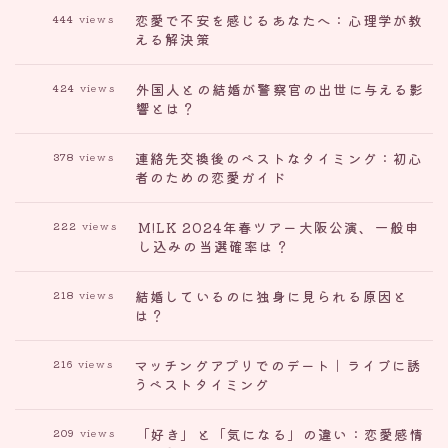
恋愛で不安を感じるあなたへ：心理学が教
444
views
える解決策
外国人との結婚が警察官の出世に与える影
424
views
響とは？
連絡先交換後のベストなタイミング：初心
378
views
者のための恋愛ガイド
M!LK 2024年春ツアー大阪公演、一般申
222
views
し込みの当選確率は？
結婚しているのに独身に見られる原因と
218
views
は？
マッチングアプリでのデート｜ライブに誘
216
views
うベストタイミング
「好き」と「気になる」の違い：恋愛感情
209
views