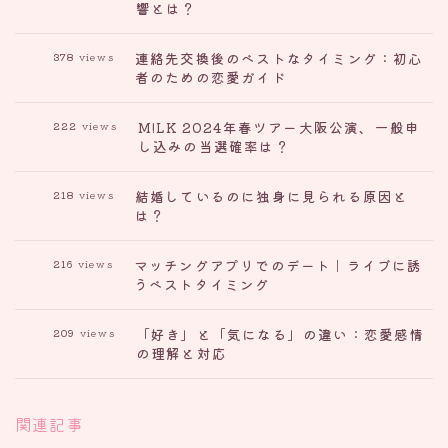
響とは？
連絡先交換後のベストなタイミング：初心
378
views
者のための恋愛ガイド
M!LK 2024年春ツアー大阪公演、一般申
222
views
し込みの当選確率は？
結婚しているのに独身に見られる原因と
218
views
は？
マッチングアプリでのデート｜ライブに誘
216
views
うベストタイミング
「好き」と「気になる」の違い：恋愛感情
209
views
の理解と対応
関連記事