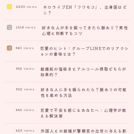
ホロライブEN「フワモコ」、出身国はど
2235
views
こ？
好きな人が手を振ってきたら脈あり？男性
1518
views
心理と判断するコツ
恋愛のヒント：グループLINEでのリアクシ
640
views
ョンの意味とは？
結婚前の塩抜きとアルコール摂取どちらが
562
views
効果的？
好きな人に手を振られたら？脈ありの可能
502
views
性を高める方法
恋愛で不安を感じるあなたへ：心理学が教
444
views
える解決策
外国人との結婚が警察官の出世に与える影
425
views