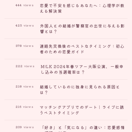
恋愛で不安を感じるあなたへ：心理学が教
444
views
える解決策
外国人との結婚が警察官の出世に与える影
425
views
響とは？
連絡先交換後のベストなタイミング：初心
378
views
者のための恋愛ガイド
M!LK 2024年春ツアー大阪公演、一般申
222
views
し込みの当選確率は？
結婚しているのに独身に見られる原因と
218
views
は？
マッチングアプリでのデート｜ライブに誘
216
views
うベストタイミング
「好き」と「気になる」の違い：恋愛感情
209
views