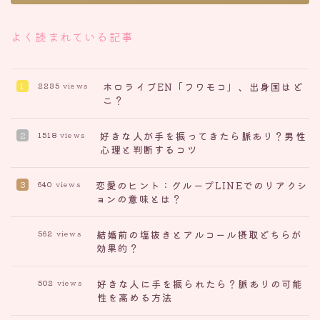
よく読まれている記事
ホロライブEN「フワモコ」、出身国はど
2235
views
こ？
好きな人が手を振ってきたら脈あり？男性
1518
views
心理と判断するコツ
恋愛のヒント：グループLINEでのリアクシ
640
views
ョンの意味とは？
結婚前の塩抜きとアルコール摂取どちらが
562
views
効果的？
好きな人に手を振られたら？脈ありの可能
502
views
性を高める方法