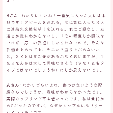
ょ？
Bさん
: わかりにくいね！一番気に入った人には本
命です！アピールを送れる。次に気に入った３人
に連絡先交換希望！を送れる。他はご縁なし。友
達とか意味わからないし、「その程度しか興味な
いけど一応」の妥協にしかとれないので、そんな
評価をもらっても、そこから盛り上がらないか
と。３と５はまだ先があるかなと思いますが、１
と２なんかは大して興味なさそう（少なくともタ
イプではないでしょうね）にしか思えないです。
Aさん
: わかりづらいよね。傷つけないような配
慮なんでしょうが、意味がわからなかったです。
実際カップリング率も低かったです。私は全員か
ら2だったのですが、なぜかカップルになりうー
んという感じです。