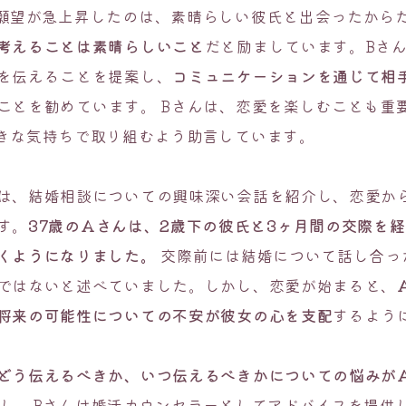
願望が急上昇したのは、素晴らしい彼氏と出会ったから
考えることは素晴らしいこと
だと励ましています。Bさ
を伝えることを提案し、
コミュニケーションを通じて相
ことを勧めています。 Bさんは、恋愛を楽しむことも重
きな気持ちで取り組むよう助言しています。
は、結婚相談についての興味深い会話を紹介し、恋愛か
す。
37歳のAさんは、2歳下の彼氏と3ヶ月間の交際を
くようになりました。
交際前には結婚について話し合っ
ではないと述べていました。しかし、恋愛が始まると、
将来の可能性についての不安が彼女の心を支配
するよう
どう伝えるべきか、いつ伝えるべきかについての悩みが
し、Bさんは婚活カウンセラーとしてアドバイスを提供