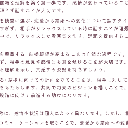
信頼と理解を築く第一歩
です。感情が変わっているこ
隠さず話すことが大切です。
を慎重に選ぶ:
恋愛から結婚への変化について話すタイ
すぎず、相手がリラックスしている時に話すことが理
中で、リラックスした雰囲気を作り、話題を提供する
を尊重する:
結婚願望が高まることは自然な過程です。
ず、相手の意見や感情にも耳を傾けることが大切
です
る理解を示し、共感する姿勢を持ちましょう。
る:
結婚に向けての計画を立てることは、相手に対して
をもたらします。
共同で将来のビジョンを描くことで
段階に向けて前進する助けになります。
際に、感情や状況は個人によって異なります。しかし、
コミュニケーションを取ることで、恋愛から結婚への変