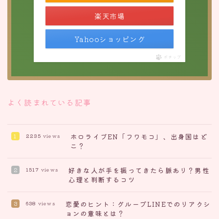
楽天市場
Yahooショッピング
ポチップ
よく読まれている記事
ホロライブEN「フワモコ」、出身国はど
2235
views
こ？
好きな人が手を振ってきたら脈あり？男性
1517
views
心理と判断するコツ
恋愛のヒント：グループLINEでのリアクシ
638
views
ョンの意味とは？