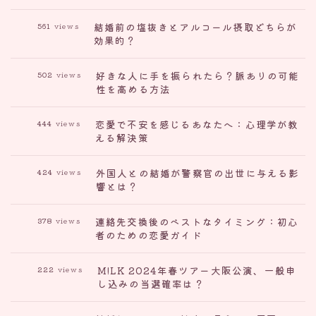
結婚前の塩抜きとアルコール摂取どちらが
561
views
効果的？
好きな人に手を振られたら？脈ありの可能
502
views
性を高める方法
恋愛で不安を感じるあなたへ：心理学が教
444
views
える解決策
外国人との結婚が警察官の出世に与える影
424
views
響とは？
連絡先交換後のベストなタイミング：初心
378
views
者のための恋愛ガイド
M!LK 2024年春ツアー大阪公演、一般申
222
views
し込みの当選確率は？