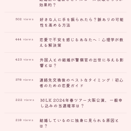
効果的？
好きな人に手を振られたら？脈ありの可能
502
views
性を高める方法
恋愛で不安を感じるあなたへ：心理学が教
444
views
える解決策
外国人との結婚が警察官の出世に与える影
423
views
響とは？
連絡先交換後のベストなタイミング：初心
378
views
者のための恋愛ガイド
M!LK 2024年春ツアー大阪公演、一般申
222
views
し込みの当選確率は？
結婚しているのに独身に見られる原因と
218
views
は？