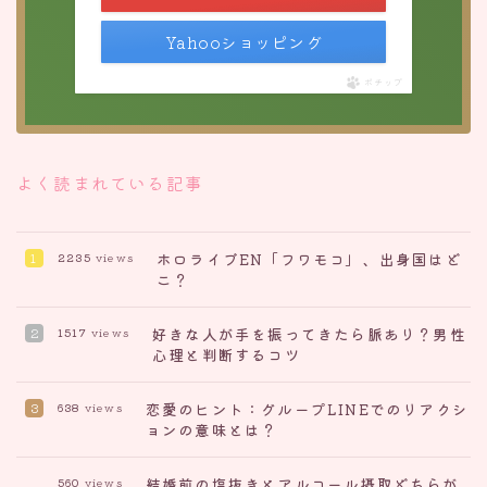
Yahooショッピング
ポチップ
よく読まれている記事
ホロライブEN「フワモコ」、出身国はど
2235
views
こ？
好きな人が手を振ってきたら脈あり？男性
1517
views
心理と判断するコツ
恋愛のヒント：グループLINEでのリアクシ
638
views
ョンの意味とは？
結婚前の塩抜きとアルコール摂取どちらが
560
views