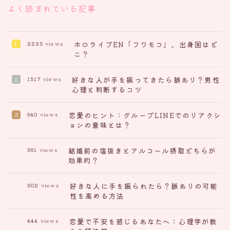
よく読まれている記事
ホロライブEN「フワモコ」、出身国はど
2235
views
こ？
好きな人が手を振ってきたら脈あり？男性
1517
views
心理と判断するコツ
恋愛のヒント：グループLINEでのリアクシ
640
views
ョンの意味とは？
結婚前の塩抜きとアルコール摂取どちらが
561
views
効果的？
好きな人に手を振られたら？脈ありの可能
502
views
性を高める方法
恋愛で不安を感じるあなたへ：心理学が教
444
views