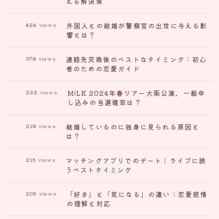
える解決策
外国人との結婚が警察官の出世に与える影
424
views
響とは？
連絡先交換後のベストなタイミング：初心
378
views
者のための恋愛ガイド
M!LK 2024年春ツアー大阪公演、一般申
222
views
し込みの当選確率は？
結婚しているのに独身に見られる原因と
218
views
は？
マッチングアプリでのデート｜ライブに誘
216
views
うベストタイミング
「好き」と「気になる」の違い：恋愛感情
209
views
の理解と対応